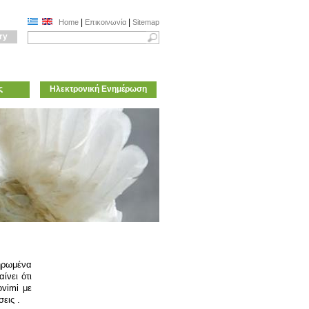
|
|
Home
Επικοινωνία
Sitemap
ry
ς
Ηλεκτρονική Ενημέρωση
ληρωμένα
ίνει ότι
ovimi
με
εις .