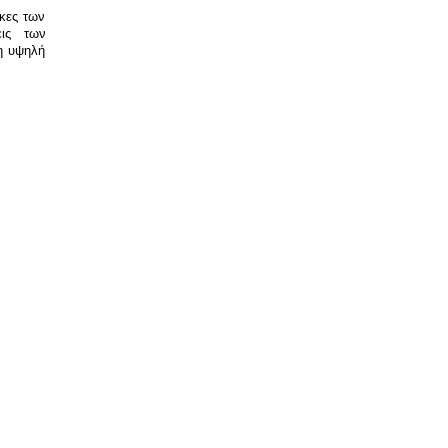
γκες των
εις των
η υψηλή