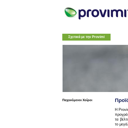
Σχετικά με την Provimi
Προϊό
Παχυνόμενοι Χοίροι
Η
Provi
προγράμ
τα βέλτ
το μεγά